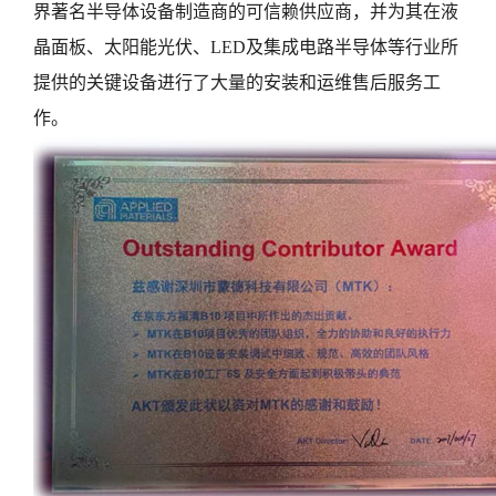
界著名半导体设备制造商的可信赖供应商，并为其在液
晶面板、太阳能光伏、LED及集成电路半导体等行业所
提供的关键设备进行了大量的安装和运维售后服务工
作。