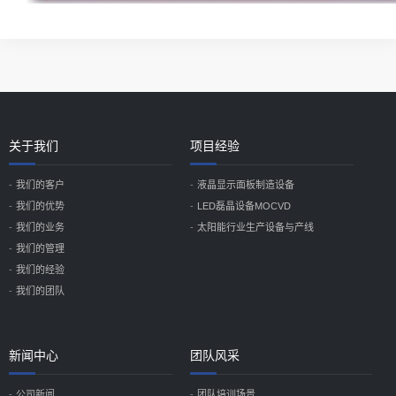
关于我们
项目经验
我们的客户
液晶显示面板制造设备
我们的优势
LED磊晶设备MOCVD
我们的业务
太阳能行业生产设备与产线
我们的管理
我们的经验
我们的团队
新闻中心
团队风采
公司新闻
团队培训场景