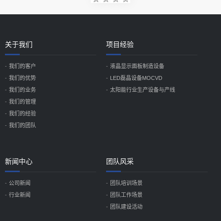
关于我们
项目经验
我们的客户
液晶显示面板制造设备
我们的优势
LED磊晶设备MOCVD
我们的业务
太阳能行业生产设备与产线
我们的管理
我们的经验
我们的团队
新闻中心
团队风采
公司新闻
团队培训场景
行业新闻
团队工作场景
团队建设活动